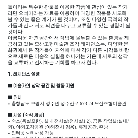
돌이라는 특수한 광물을 이용한 작품에 관심이 있는 작가
라면 오석이라는 재료를 이용하여 다양한 작품을 시도해
볼 수 있는 좋은 계기가 될 것이며
,
또한 다양한 국적의 작
가들과 만나 서로 의견을 나누고 교류할 수 있는 경험이 될
것이다
.
아름다운 자연 공간에서 작업에 몰두할 수 있는 환경을 제
공하고 있는 모산조형미술관 조각 레지던스는
,
다양한 문
화권에서 온 작가들이 자연에 대한 각기 다른 시각을 바탕
으로 새로운 미술적 실험을 해나가는 가운데 서로의 생각
을 교류하고 전시하는 기회를 하고자 한다
.
1.
레지던스 설명
■
예술가의 창작 공간 및 활동 지원
■
위치
»
충청남도 보령시 성주면 성주산로
673-24
모산조형미술관
■
시설
(
숙식 제공
)
»
숙소
(
욕실포함
),
실내 전시실
(
전시실
1,2),
공용 작업실
(
실내
/
외
),
야외조각공원
(
야외전시 겸용
),
휴게공간
,
주방
»
인터넷
wifi
사용 가능