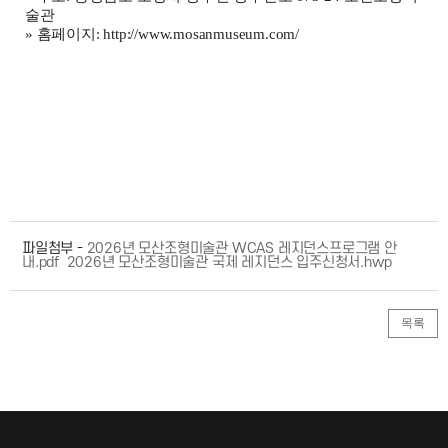
술관
»
홈페이지
: http://www.mosanmuseum.com/
파일첨부 -
2026년 모산조형미술관 WCAS 레지던스프로그램 안
내.pdf
2026년 모산조형미술관 국제 레지던스 입주신청서.hwp
목록