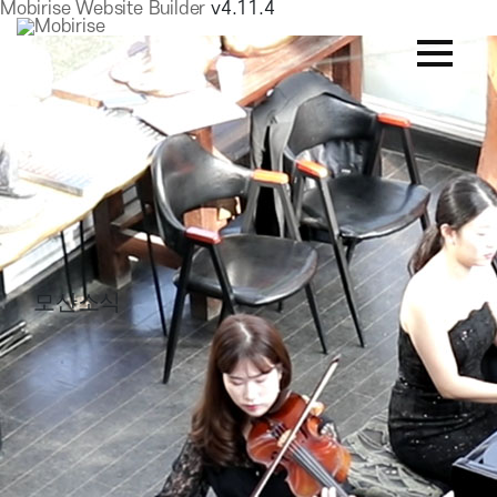
Mobirise Website Builder
v4.11.4
모산소식