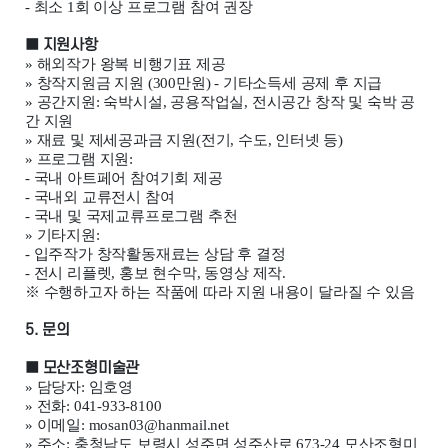
-
최소
1
회 이상 프로그램 참여 권장
■
지원사항
»
해외작가 왕복 비행기표 제공
»
창작지원금 지원
(300
만원
) -
기타소득세 공제 후 지급
»
공간지원
:
숙박시설
,
공용작업실
,
전시공간 창작 및 숙박 공
간 지원
»
재료 및 제세공과금 지원
(
전기
,
수도
,
인터넷 등
)
»
프로그램 지원
:
-
국내 아트페어 참여기회 제공
-
국내외 교류전시 참여
-
국내 및 국제교류프로그램 추천
»
기타지원
:
-
입주작가 창작활동재료는 상담 후 결정
-
전시 리플렛
,
홍보 현수막
,
동영상 제작
.
※
수행하고자 하는 작품에 따라 지원 내용이 달라질 수 있음
5.
문의
■
모산조형미술관
»
담당자
:
임호영
»
전화
: 041-933-8100
»
이메일
: mosan03@hanmail.net
»
주소
:
충청남도 보령시 성주면 성주산로
673-24
모산조형미