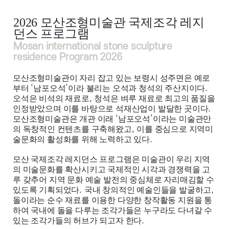
2026
모산조형미술관 국제조각 레지
던스 프로그램
Mosan international stone sculpture
residence Program 2026
모산조형미술관이 자리 잡고 있는 보령시 성주면은 예로
부터
‘
남포오석
’
이라 불리는 오석과 청석의 주산지이다
.
오석은 비석의 재료로
,
청석은 벼루 재료로 최고의 품질을
인정받았으며 이를 바탕으로 석재산업이 발달한 곳이다
.
모산조형미술관은 개관 이래
‘
남포오석
’
이라는 미술관만
의 독창적인 컨텐츠를 구축해왔고
,
이를 중심으로 지역미
술문화의 활성화를 위해 노력하고 있다
.
모산 국제조각 레지던스 프로그램은 미술관이 우리 지역
의 미술문화를 확산시키고 국제적인 시각과 경쟁력을 고
루 갖추어 지역 문화 예술 발전의 중심체로 자리매김할 수
있도록 기획되었다
.
국내 창의적인 예술인들을 발굴하고
,
돌이라는 순수 재료를 이용한 다양한 창작활동 지원을 통
하여 국내에 돌을 다루는 조각가들은 누구라도 다녀갈 수
있는 조각가들의 허브가 되고자 한다
.