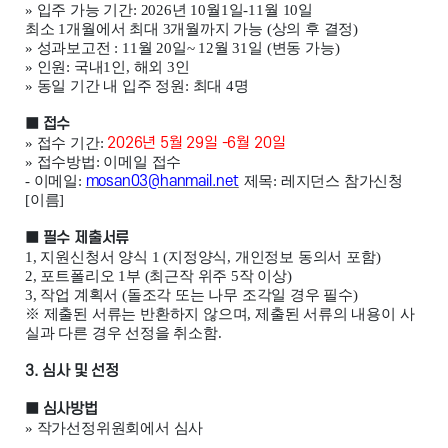
»
입주 가능 기간
: 2026
년
10
월
1
일
-11
월
10
일
최소
1
개월에서 최대
3
개월까지 가능
(
상의 후 결정
)
»
성과보고전
: 11
월
20
일
~ 12
월
31
일
(
변동 가능
)
»
인원
:
국내
1
인
,
해외
3
인
»
동일 기간 내 입주 정원
:
최대
4
명
■
접수
»
접수 기간
:
2026
년
5
월
29
일
-6
월
20
일
»
접수방법
:
이메일 접수
-
이메일
:
mosan03@hanmail.net
제목
:
레지던스 참가신청
[
이름
]
■
필수 제출서류
1,
지원신청서 양식
1 (
지정양식
,
개인정보 동의서 포함
)
2,
포트폴리오
1
부
(
최근작 위주
5
작 이상
)
3,
작업 계획서
(
돌조각 또는 나무 조각일 경우 필수
)
※
제출된 서류는 반환하지 않으며
,
제출된 서류의 내용이 사
실과 다른 경우 선정을 취소함
.
3.
심사 및 선정
■
심사방법
»
작가선정위원회에서 심사