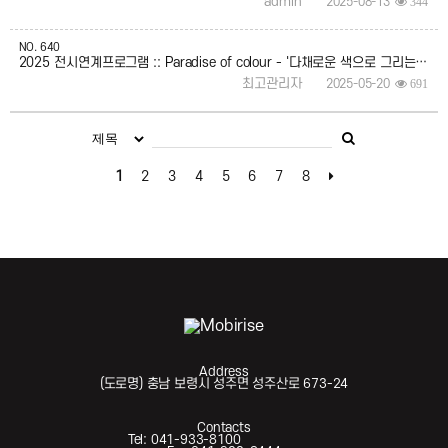
admin
2025-08-13
344
NO.
640
2025 전시연계프로그램 :: Paradise of colour - '다채로운 색으로 그리는 나만의 낙원’ 참여자 모집
최고관리자
2025-05-20
691
1
2
3
4
5
6
7
8
Address
(도로명) 충남 보령시 성주면 성주산로 673-24
Contacts
Tel: 041-933-8100