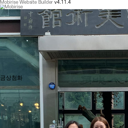
Mobirise Website Builder
v4.11.4
금상첨화