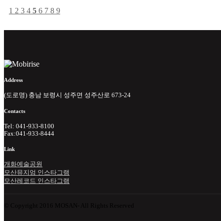
1
2
3
4
5
6
7
8
9
Address
(도로명) 충남 보령시 성주면 성주산로 673-24
Contacts
Tel: 041-933-8100
Fax:041-933-8444
Link
개화예술공원
모산뮤지엄 인스타그램
모산레코드 인스타그램
© Copyright 2016 MOSAN- All Rights Reserved