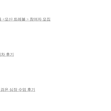
육 <모산 트레블 > 참여자 모집
회차 후기
의 검은 심장 수업 후기